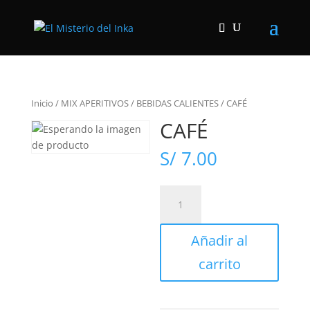
Inicio
/
MIX APERITIVOS
/
BEBIDAS CALIENTES
/
CAFÉ
CAFÉ
S/
7.00
CAFÉ
cantidad
Añadir al
carrito