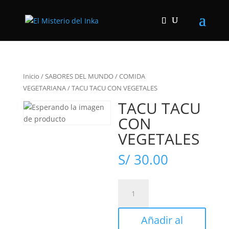
Inicio
/
SABORES DEL MUNDO
/
COMIDA
VEGETARIANA
/
TACU TACU CON VEGETALES
TACU TACU
CON
VEGETALES
S/
30.00
TACU
TACU
CON
Añadir al
VEGETALES